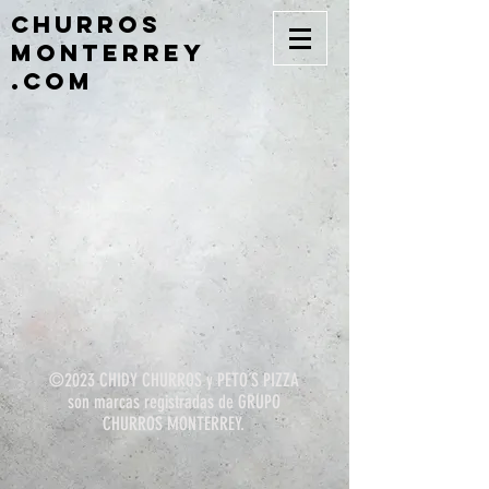
CHURROS
MONTERREY
.COM
©2023 CHIDY CHURROS y PETO´S PIZZA
son marcas registradas de GRUPO
CHURROS MONTERREY.