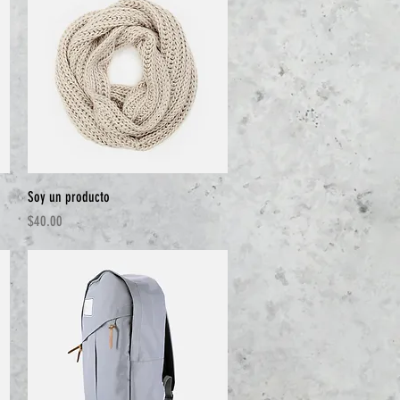
Vista rápida
Soy un producto
Precio
$40.00