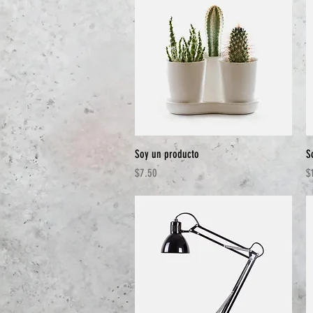
Vista rápida
Soy un producto
S
Precio
P
$7.50
$