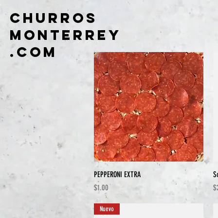
CHURROS
MONTERREY
.COM
Vista rápida
PEPPERONI EXTRA
S
Precio
P
$1.00
$
Nuevo