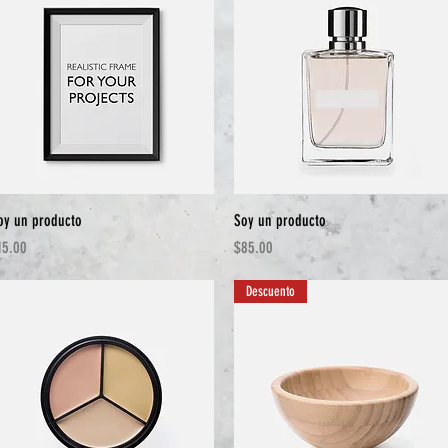
Vista rápida
Vista rápida
oy un producto
Soy un producto
recio
Precio
15.00
$85.00
Descuento